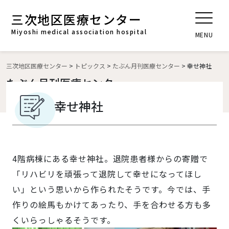
三次地区医療センター
t
o
Miyoshi medical association hospital
MENU
g
g
l
三次地区医療センター
>
トピックス
>
たぶん月刊医療センター
>
幸せ神社
e
たぶん月刊医療センター
n
幸せ神社
a
v
i
g
a
4階病棟にある幸せ神社。退院患者様からの寄贈で
t
「リハビリを頑張って退院して幸せになってほし
i
い」という思いから作られたそうです。今では、手
o
n
作りの絵馬もかけてあったり、手を合わせる方も多
くいらっしゃるそうです。