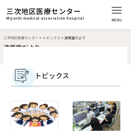
三次地区医療センター
t
o
Miyoshi medical association hospital
MENU
g
g
l
三次地区医療センター
>
トピックス
>
連携室だより
e
連携室だより
n
a
v
i
トピックス
g
a
t
i
o
n