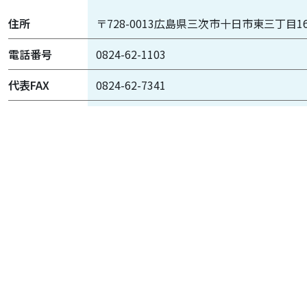
住所
〒728-0013広島県三次市十日市東三丁目1
電話番号
0824-62-1103
代表FAX
0824-62-7341
診療科目
内科 消化器科 循環器科 リハビリテーショ
診察受付時間
午前 9：00～12：00
午後 13：00～17：00
（土曜日午前中のみ、日曜、祝祭日、第2
休診日
日曜、祝祭日、第2・4土曜日、8月14日～1
日
無料駐車場
56台（うち思いやり駐車場2台）
※駐車場は外来者専用となっています。入
い。