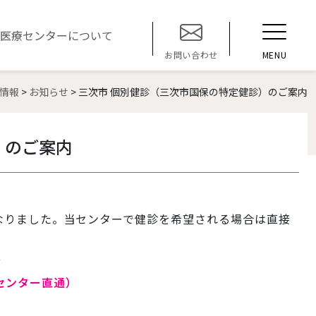
t
医療センターについて
o
MENU
お問い合わせ
g
g
情報
>
お知らせ
>
三次市 個別健診（三次市国保の特定健診）のご案内
l
e
n
）のご案内
a
v
i
g
a
りました。当センターで健診を希望される場合は直接
t
i
せ
o
健診センター直通）
n