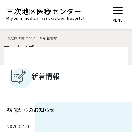
三次地区医療センター
t
o
Miyoshi medical association hospital
MENU
g
g
l
三次地区医療センター
>
新着情報
e
アーカイブ
n
a
v
i
新着情報
g
a
t
i
病院からのお知らせ
o
n
2026.07.30