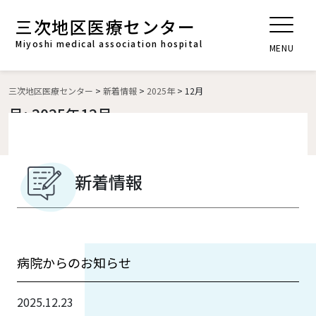
三次地区医療センター
t
o
Miyoshi medical association hospital
MENU
g
g
l
三次地区医療センター
>
新着情報
>
2025年
>
12月
e
月:
2025年12月
n
a
v
i
新着情報
g
a
t
i
病院からのお知らせ
o
n
2025.12.23