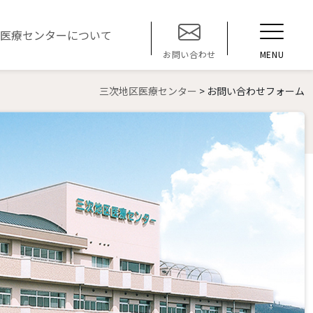
t
医療センターについて
o
MENU
お問い合わせ
g
g
三次地区医療センター
>
お問い合わせフォーム
l
e
n
a
v
i
g
a
t
i
o
n