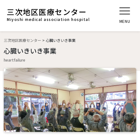
三次地区医療センター
t
o
Miyoshi medical association hospital
MENU
g
g
l
三次地区医療センター
>
心臓いきいき事業
e
心臓いきいき事業
n
heartfailure
a
v
i
g
a
t
i
o
n