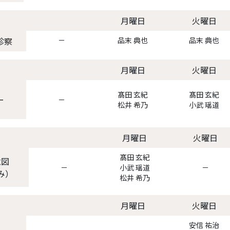
月曜日
火曜日
診察
－
品末 典也
品末 典也
月曜日
火曜日
髙田 玄紀
髙田 玄紀
ー
－
松井 希乃
小武 瑶道
月曜日
火曜日
髙田 玄紀
電図
－
小武 瑶道
－
み）
松井 希乃
月曜日
火曜日
安信 祐治