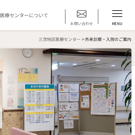
t
医療センターについて
o
MENU
お問い合わせ
g
g
三次地区医療センター
>
外来診察・入院のご案内
l
e
n
a
v
i
g
a
t
i
o
n