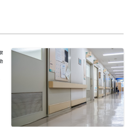
察
動
、