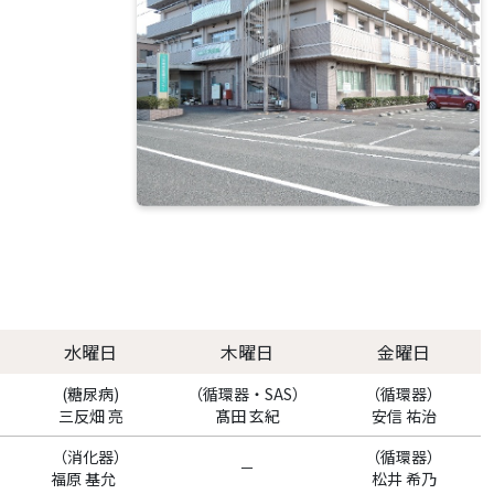
水曜日
木曜日
金曜日
(糖尿病)
（循環器・SAS）
（循環器）
三反畑 亮
髙田 玄紀
安信 祐治
（消化器）
（循環器）
－
福原 基允
松井 希乃