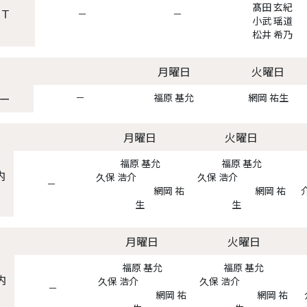
髙田 玄紀
Ｔ
－
－
小武 瑶道
松井 希乃
月曜日
火曜日
ー
－
福原 基允
網岡 祐生
月曜日
火曜日
福原 基允
福原 基允
内
久保 浩介
久保 浩介
－
網岡 祐
網岡 祐
生
生
月曜日
火曜日
福原 基允
福原 基允
内
久保 浩介
久保 浩介
－
網岡 祐
網岡 祐