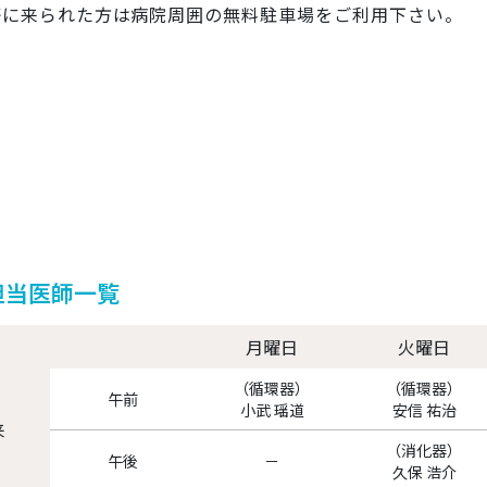
等に来られた方は病院周囲の無料駐車場をご利用下さい。
担当医師一覧
月曜日
火曜日
（循環器）
（循環器）
午前
小武 瑶道
安信 祐治
来
（消化器）
午後
－
久保 浩介